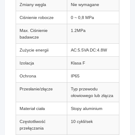
Zmiany węgla
Nie wymagane
Ciśnienie robocze
0 ~ 0,8 MPa
Max. Ciśnienie
1.2MPa
badawcze
Zużycie energii
AC:5.5VA DC:4.8W
Izolacja
Klasa F
Ochrona
IP65
Przesłanie/złącze
Typ przewodu
ołowiowego lub złącza
Materiał ciała
Stopy aluminium
Częstotliwość
10 cykli/sek
przełączania