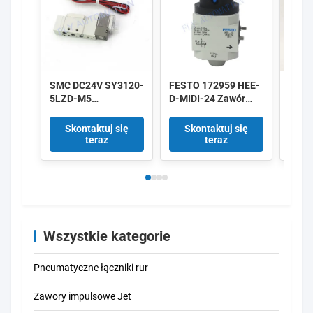
SMC DC24V SY3120-
FESTO 172959 HEE-
IMI 
5LZD-M5
D-MIDI-24 Zawór
8010
Pneumatyczne
odcinający 172956
DC24
zawory
HEE-D-MINI-24
Alum
Skontaktuj się
Skontaktuj się
Sk
elektromagnetyczne
teraz
teraz
o małej mocy 0,35 W
5/2 Way
Wszystkie kategorie
Pneumatyczne łączniki rur
Zawory impulsowe Jet