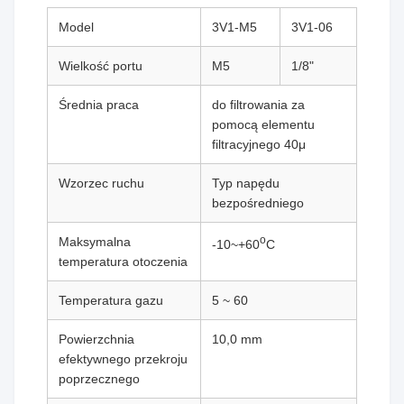
Model
3V1-M5
3V1-06
Wielkość portu
M5
1/8"
Średnia praca
do filtrowania za
pomocą elementu
filtracyjnego 40μ
Wzorzec ruchu
Typ napędu
bezpośredniego
o
Maksymalna
-10~+60
C
temperatura otoczenia
Temperatura gazu
5 ~ 60
Powierzchnia
10,0 mm
efektywnego przekroju
poprzecznego