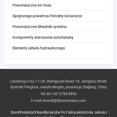
Pneumatyczne Air Hose
Sprężonego powietrza Pistolety lutownicze
Pneumatyczne Składniki systemu
Komponenty sterowania automatyką
Elementy układu hydraulicznego
Liandong-U-Gu 17-2#, Shengyuan Road 1#, Jiangkou Street,
dystrykt Fenghua, miasto Ningbo, prowincja Zhejiang, Chiny
Tel:
86-152-5785-8856
E-mail:
airwolf@flyautomatic.com
Dom
Produkty
O Nas
Wycieczka Po Fabryce
Kontrola Jakości