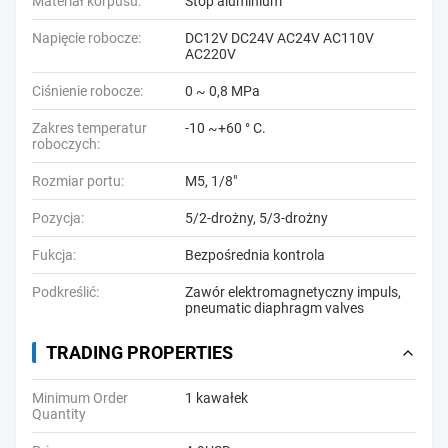
Materiał korpusu:
Stop aluminium
Napięcie robocze:
DC12V DC24V AC24V AC110V
AC220V
Ciśnienie robocze:
0 ~ 0,8 MPa
Zakres temperatur
-10 ~+60 ° C.
roboczych:
Rozmiar portu:
M5, 1/8"
Pozycja:
5/2-drożny, 5/3-drożny
Fukcja:
Bezpośrednia kontrola
Podkreślić:
Zawór elektromagnetyczny impuls
,
pneumatic diaphragm valves
TRADING PROPERTIES
Minimum Order
1 kawałek
Quantity