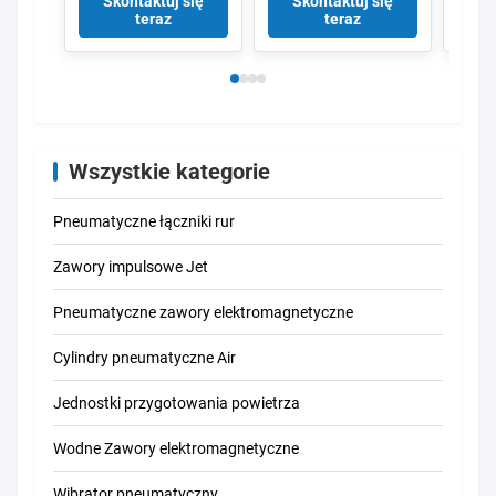
Skontaktuj się
Skontaktuj się
Sk
SCE238D004
auto
teraz
teraz
SCE238D005
spus
Wszystkie kategorie
Pneumatyczne łączniki rur
Zawory impulsowe Jet
Pneumatyczne zawory elektromagnetyczne
Cylindry pneumatyczne Air
Jednostki przygotowania powietrza
Wodne Zawory elektromagnetyczne
Wibrator pneumatyczny