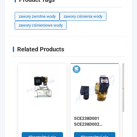
zawory zwrotne wody
zawory ciśnienia wody
zawory ciśnieniowe wody
Related Products
SCE238D001
ADTV
SCE238D002
Czujn
Elektrozawór
zbior
przepływu wody
Intel