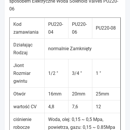
sposobem Elektryczne Woda Solenoid Valves PU220-
06
Kod
PU220-
PU220-
PU220-08
zamawiania
04
06
Działając
normalnie Zamknięty
Rodzaj
Jiont
Rozmiar
1/2 "
3/4 "
1 "
gwintu
Otwór
16mm
20mm
25mm
wartość CV
4,8
7,6
12
ciśnienie
Woda, olej: 0,15 ~ 0,5 Mpa,
robocze
powietrza, gazu: 0,15 ~ 0.85Mpa