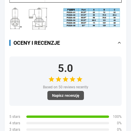
OCENY I RECENZJE
5.0
Based on 50 reviews recently
Napisz recenzję
5 stars
100%
4 stars
0%
3 stars
0%