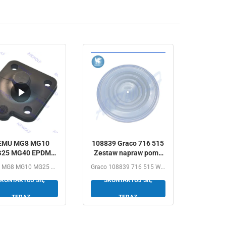
EMU MG8 MG10
108839 Graco 716 515
25 MG40 EPDM
Zestaw napraw pomp
SGS FDA klasa
membranowych PTFE
GEMU MG8 MG10 MG25 MG40 EPDM SGS FDA class Diaphragm kits...
Graco 108839 716 515 White Ptfe Air Operated Diaphragm...
tawy z membrany
KONTAKTUJ SIĘ
SKONTAKTUJ SIĘ
la GEMU zawory
membranowe
TERAZ
TERAZ