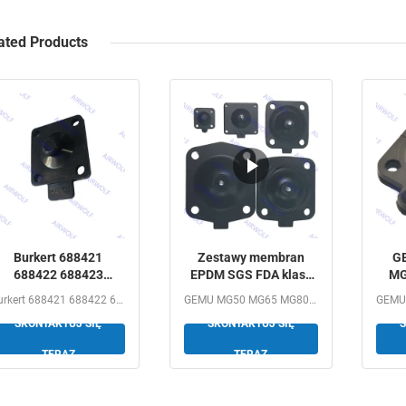
ated Products
Burkert 688421
Zestawy membran
G
688422 688423
EPDM SGS FDA klasy
MG
688424 DN25 EPDM
dla membranowych
Burkert 688421 688422 688423 688424 DN25 EPDM Diaphragm...
GEMU MG50 MG65 MG80 MG100 EPDM SGS FDA class Diaphragm...
iafragma 2030A 2030
zaworów GEMU
zes
SKONTAKTUJ SIĘ
SKONTAKTUJ SIĘ
S
Zestaw naprawy
d
zaworu
TERAZ
TERAZ
magnetycznego