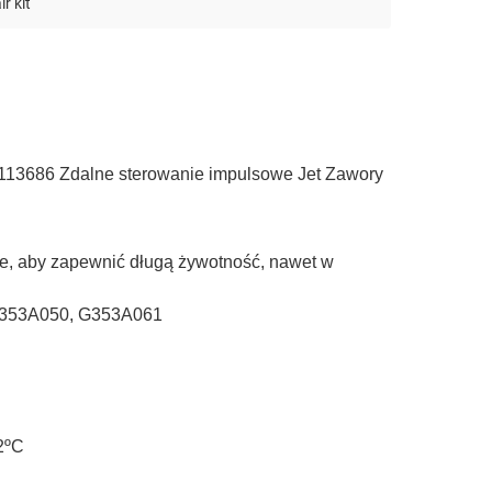
r kit
13686 Zdalne sterowanie impulsowe Jet Zawory
e, aby zapewnić długą żywotność, nawet w
G353A050, G353A061
2ºC