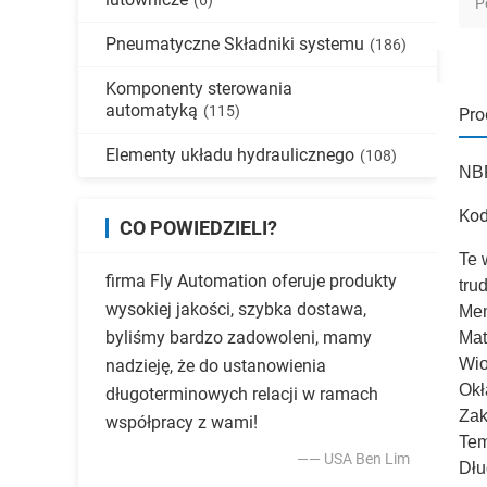
(6)
P
Pneumatyczne Składniki systemu
(186)
Komponenty sterowania
automatyką
(115)
Pro
Elementy układu hydraulicznego
(108)
NBR
Kod
CO POWIEDZIELI?
Te
w
firma Fly Automation oferuje produkty
tru
wysokiej jakości, szybka dostawa,
Mem
byliśmy bardzo zadowoleni, mamy
Mat
Wio
nadzieję, że do ustanowienia
Okł
długoterminowych relacji w ramach
Zak
współpracy z wami!
Tem
—— USA Ben Lim
Dłu