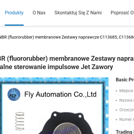
Produkty
O Nas
Skontaktuj Się Z Nami
Poprosić 
NBR (fluororubber) membranowe Zestawy naprawcze C113685, C113686
R (fluororubber) membranowe Zestawy nap
alne sterowanie impulsowe Jet Zawory
Basic Pr
Miejsce
Nazwa 
Orzeczn
Numer 
Trading 