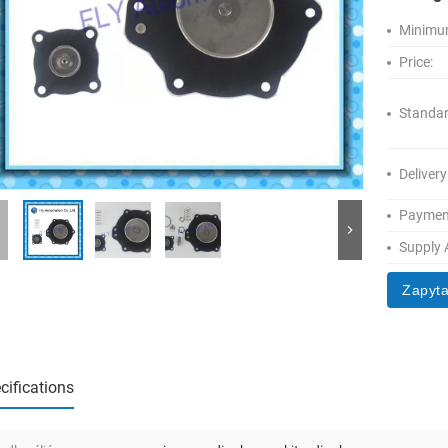
Minimum
Price:
Standar
Delivery
Paymen
Supply A
Zapyta
cifications