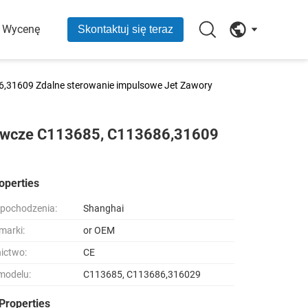
O Wycenę
Skontaktuj się teraz
,31609 Zdalne sterowanie impulsowe Jet Zawory
rawcze C113685, C113686,31609
operties
 pochodzenia:
Shanghai
marki:
or OEM
ictwo:
CE
modelu:
C113685, C113686,316029
Properties