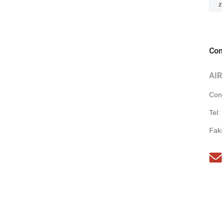
z
Con
AI
Con
Tel:
Fak