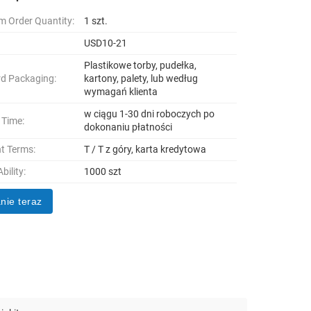
 Order Quantity:
1 szt.
USD10-21
Plastikowe torby, pudełka,
d Packaging:
kartony, palety, lub według
wymagań klienta
w ciągu 1-30 dni roboczych po
 Time:
dokonaniu płatności
t Terms:
T / T z góry, karta kredytowa
bility:
1000 szt
nie teraz