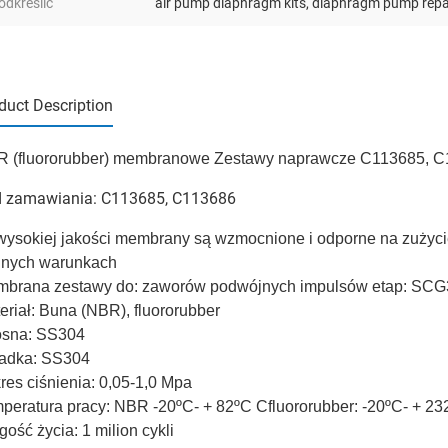
odkreślić
air pump diaphragm kits
,
diaphragm pump repai
duct Description
 (fluororubber) membranowe Zestawy naprawcze C113685, C1
 zamawiania: C113685, C113686
ysokiej jakości membrany
są wzmocnione i odporne na zużyci
dnych warunkach
brana zestawy do: zaworów podwójnych impulsów etap: SC
eriał: Buna (NBR), fluororubber
sna: SS304
adka: SS304
res ciśnienia: 0,05-1,0 Mpa
peratura pracy: NBR -20ºC- + 82ºC Cfluororubber: -20ºC- + 23
gość życia: 1 milion cykli