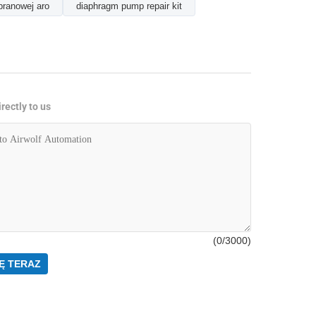
ranowej aro
diaphragm pump repair kit
rectly to us
(
0
/3000)
Ę TERAZ