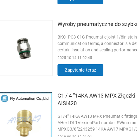
Wyroby pneumatyczne do szybki
BKC- PC8-01G Pneumatic joint 1/8in stainle
communication terms, a connector is a dev
certain insulation and sealing performanc
In genetic ...
Czytaj więcej
2025-10-14 11:02:45
Zapytanie teraz
G1 / 4 "14KA AW13 MPX Złączki 
AISI420
G1/4" 14KA AW13 MPX Pneumatic fittings 
AHexLDL1VersionPart number SWmmm
MPXG3/8"2243259 14KA AW17 MPXG1/
MaterialStandardCoupling Back bodyBra