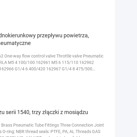
nokierunkowy przepływu powietrza,
pneumatyczne
 One-way flow control valve Throttle valve Pneumatic
 GRLA M5 4 100/100 162961 M5 6 115/110 162962
162966 G1/4 6 400/420 162967 G1/4 8 475/500
20/850 ...
Czytaj więcej
 serii 1540, trzy złączki z mosiądzu
d Brass Pneumatic Tube Fittings Three Connection Joint
ss O-ring: NBR thread seals: PTFE, PA, AL Threads GAS