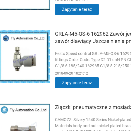
2018-09-20 18:21:21
Locking ...
Czytaj więcej
Zapytanie teraz
GRLA-M5-QS-6 162962 Zawór jed
zawór dławiący Uszczelnienia 
Festo Speed control GRLA-M5-QS-6 162962
fittings Order Code: Type D2 D1 qnN PN
G1/8 6 185/240 162965 G1/8 8 215/250 
162968 G3/8 6 495/495 162969 G3/8 8 8
2018-09-20 18:21:12
Zapytanie teraz
Złączki pneumatyczne z mosiądzu
CAMOZZI Silvery 1540 Series Nickel-plate
Materials body and nut: nickel-plated bra