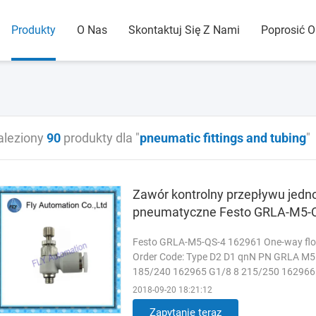
Produkty
O Nas
Skontaktuj Się Z Nami
Poprosić 
aleziony
90
produkty dla "
pneumatic fittings and tubing
"
Zawór kontrolny przepływu jedn
pneumatyczne Festo GRLA-M5-
Festo GRLA-M5-QS-4 162961 One-way flow c
Order Code: Type D2 D1 qnN PN GRLA M5
185/240 162965 G1/8 8 215/250 162966
G3/8 6 495/495 162969 G3/8 8 820/850 
2018-09-20 18:21:12
Zapytanie teraz