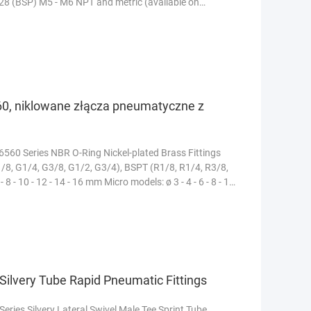
228 (BSP) M5 - M6 NPT and metric (available on
60, niklowane złącza pneumatyczne z
60 Series NBR O-Ring Nickel-plated Brass Fittings
/8, G1/4, G3/8, G1/2, G3/4), BSPT (R1/8, R1/4, R3/8,
 - 10 - 12 - 14 - 16 mm Micro models: ø 3 - 4 - 6 - 8 - 10
Silvery Tube Rapid Pneumatic Fittings
ies Silvery Lateral Swivel Male Tee Sprint Tube