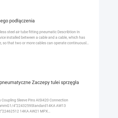
ego podłączenia
ss steel air tube fitting pneumatic Describtion In
ice installed between a cable and a cable, which has
e, so that two or more cables can operate continuously.
pneumatyczne Zaczepy tulei sprzęgła
Coupling Sleeve Pins AISI420 Connection
mmmG1/4"2243259Standard14KA AW13
2"22462512 14KA AW21 MPX
ssValve bodyBrassSleeveBrassValveBrassSpring and