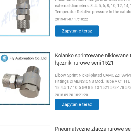
external diameters: 3, 4, 5, 6, 8, 10, 12,
Temperatur Relative pressure In the catalo
range. In the ...
Czytaj więcej
2019-01-07 17:10:22
Zapytanie teraz
Kolanko sprintowane niklowane
łączniki rurowe serii 1521
Elbow Sprint Nickel-plated CAMOZZI Swiv
Fittings DIMENSIONS Mod. Tube A C1 H L
18 4.5 17 10.5 Ø9 8 8 10 1521 5/3-1/8 5/
M5 3 3 18 4.5 18 10.5 Ø9 8 9 11 ...
Czytaj
2018-09-20 18:21:20
Zapytanie teraz
Pneumatyczne złącza rurowe se