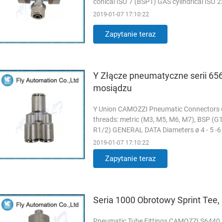
conical ISO 7 (BSPT) GAS cylindrical ISO 
request) Pressure the ...
Czytaj więcej
2019-01-07 17:10:22
Zapytanie teraz
Y Złącze pneumatyczne serii 65
mosiądzu
Y Union CAMOZZI Pneumatic Connectors 65
threads: metric (M3, M5, M6, M7), BSP (G1
R1/2) GENERAL DATA Diameters ø 4 - 5 -6 - 8
mm Threads GAS ...
Czytaj więcej
2019-01-07 17:10:22
Zapytanie teraz
Seria 1000 Obrotowy Sprint Tee, 
Pneumatic Tube Fittings CAMOZZI S6440 Ser