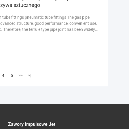
rzywa sztucznego
 tube fittings pneumatic tube fittings The gas pipe
 advanced structure, good performance, convenient use,
. Therefore, the ferrule type pipe joint has been widely
4
5
>>
>|
Zawory Impulsowe Jet