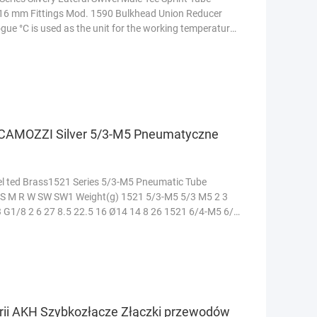
 14, 16 mm Fittings Mod. 1590 Bulkhead Union Reducer
gue °C is used as the unit for the working temperature
 CAMOZZI Silver 5/3-M5 Pneumatyczne
el ted Brass1521 Series 5/3-M5 Pneumatic Tube
 S M R W SW SW1 Weight(g) 1521 5/3-M5 5/3 M5 2 3
3 G1/8 2 6 27 8.5 22.5 16 Ø14 14 8 26 1521 6/4-M5 6/4
 więcej
rii AKH Szybkozłącze Złączki przewodów