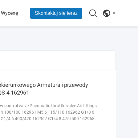
O Wycenę
Skontaktuj się teraz
okierunkowego Armatura i przewody
QS-4 162961
ontrol valve Pneumatic throttle valve Air fittings
 4 100/100 162961 M5 6 115/110 162962 G1/8 6
 G1/4 6 400/420 162967 G1/4 8 475/500 162968
162970 ...
Czytaj więcej