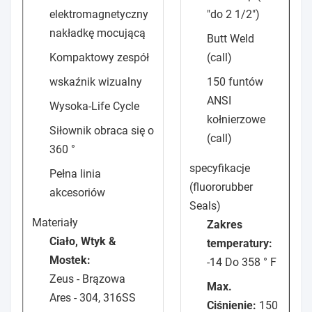
elektromagnetyczny
"do 2 1/2")
nakładkę mocującą
Butt Weld
Kompaktowy zespół
(call)
wskaźnik wizualny
150 funtów
ANSI
Wysoka-Life Cycle
kołnierzowe
Siłownik obraca się o
(call)
360 °
specyfikacje
Pełna linia
(fluororubber
akcesoriów
Seals)
Materiały
Zakres
Ciało, Wtyk &
temperatury:
Mostek:
-14 Do 358 ° F
Zeus - Brązowa
Max.
Ares - 304, 316SS
Ciśnienie:
150