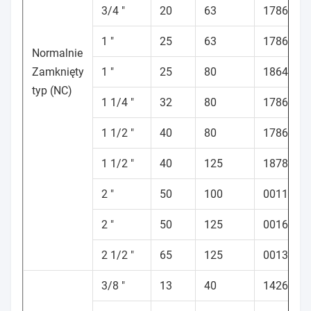
3/4 "
20
63
178664
1 "
25
63
178674
Normalnie
Zamknięty
1 "
25
80
186488
typ (NC)
1 1/4 "
32
80
178697
1 1/2 "
40
80
178693
1 1/2 "
40
125
187840
2 "
50
100
001140
2 "
50
125
001601
2 1/2 "
65
125
001373
3/8 "
13
40
142616