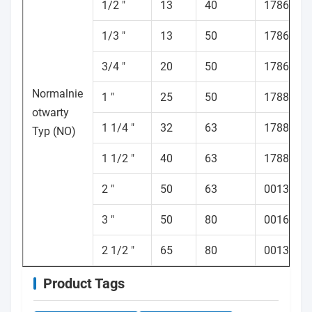
1/2 "
13
40
178603
1/3 "
13
50
178689
3/4 "
20
50
178686
Normalnie
1 "
25
50
178848
otwarty
1 1/4 "
32
63
178852
Typ (NO)
1 1/2 "
40
63
178862
2 "
50
63
001376
3 "
50
80
001603
2 1/2 "
65
80
001377
Product Tags