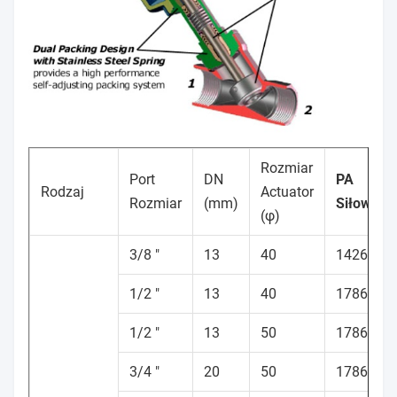
Rozmiar
Port
DN
PA
Rodzaj
Actuator
Rozmiar
(mm)
Siłownik
(φ)
3/8 "
13
40
142613
1/2 "
13
40
178606
1/2 "
13
50
178682
3/4 "
20
50
178678