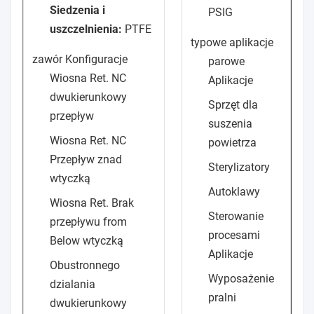
Siedzenia i
PSIG
uszczelnienia:
PTFE
typowe aplikacje
zawór Konfiguracje
parowe
Wiosna Ret. NC
Aplikacje
dwukierunkowy
Sprzęt dla
przepływ
suszenia
Wiosna Ret. NC
powietrza
Przepływ znad
Sterylizatory
wtyczką
Autoklawy
Wiosna Ret. Brak
Sterowanie
przepływu from
procesami
Below wtyczką
Aplikacje
Obustronnego
Wyposażenie
dzialania
pralni
dwukierunkowy