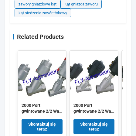
zawory gniazdowe kąt
Kąt gniazda zaworu
kąt siedzenia zawór tłokowy
Related Products
2000 Port
2000 Port
2000 
gwintowane 2/2 Way
gwintowane 2/2 Way
gwin
Kąt gniazda zaworu
kąt pochylenia
kąt p
Zintegrowany napęd
Siłownik zaworu
Siłow
Skontaktuj się
Skontaktuj się
Sk
pneumatyczny PPS
Zintegrowany PA
Zint
teraz
teraz
pneumatyczne
pneu