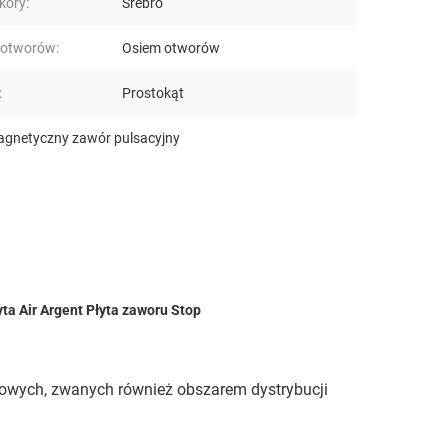
kóry:
Srebro
 otworów:
Osiem otworów
:
Prostokąt
agnetyczny zawór pulsacyjny
a Air Argent Płyta zaworu Stop
ywowych, zwanych również obszarem dystrybucji