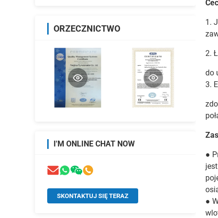
Ce
1. 
ORZECZNICTWO
zaw
2. 
do 
3. 
zdo
poł
Zas
I'M ONLINE CHAT NOW
● P
jes
poj
osi
SKONTAKTUJ SIĘ TERAZ
● W
wlo