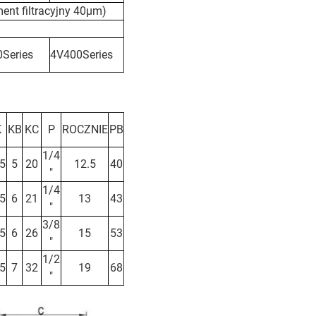
ment filtracyjny 40μm)
Series
4V400Series
K
KB
KC
P
ROCZNIE
PB
1/4
.5
5
20
12.5
40
"
1/4
.5
6
21
13
43
"
3/8
.5
6
26
15
53
"
1/2
.5
7
32
19
68
"