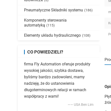
(6)
M
Pneumatyczne Składniki systemu
(186)
m
Komponenty sterowania
K
automatyką
(115)
P
Elementy układu hydraulicznego
(108)
CO POWIEDZIELI?
Pro
firma Fly Automation oferuje produkty
wysokiej jakości, szybka dostawa,
byliśmy bardzo zadowoleni, mamy
nadzieję, że do ustanowienia
Opi
długoterminowych relacji w ramach
współpracy z wami!
Pły
źró
—— USA Ben Lim