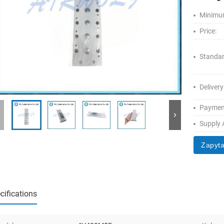
Minimum
Price:
Standar
Delivery
Paymen
Supply A
Zapyta
cifications