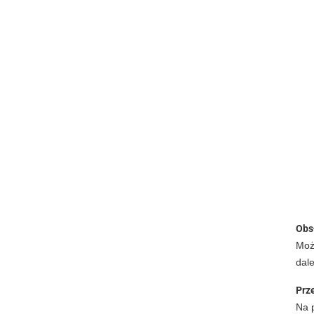
Obs
Moż
dale
Prz
Na p