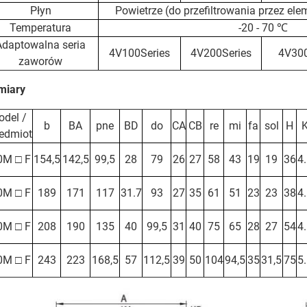
Płyn
Powietrze (do przefiltrowania przez ele
Temperatura
-20 - 70 ℃
Adaptowalna seria
4V100Series
4V200Series
4V300
zaworów
miary
del /
b
BA
pne
BD
do
CA
CB
re
mi
fa
sol
H
edmiot
0M □ F
154,5
142,5
99,5
28
79
26
27
58
43
19
19
36
4
0M □ F
189
171
117
31.7
93
27
35
61
51
23
23
38
4
0M □ F
208
190
135
40
99,5
31
40
75
65
28
27
54
4
0M □ F
243
223
168,5
57
112,5
39
50
104
94,5
35
31,5
75
5