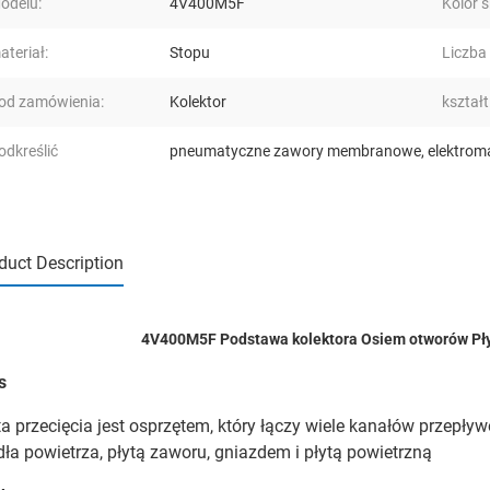
odelu:
4V400M5F
Kolor s
ateriał:
Stopu
Liczba
od zamówienia:
Kolektor
kształt
odkreślić
pneumatyczne zawory membranowe
,
elektrom
duct Description
4V400M5F Podstawa kolektora Osiem otworów Płyt
s
ta przecięcia jest osprzętem, który łączy wiele kanałów przepł
dła powietrza, płytą zaworu, gniazdem i płytą powietrzną