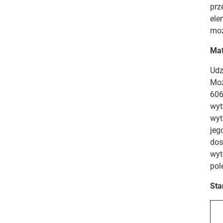
prz
ele
moż
Mat
Udz
Moż
606
wyt
wyt
jeg
dos
wyt
pol
Sta