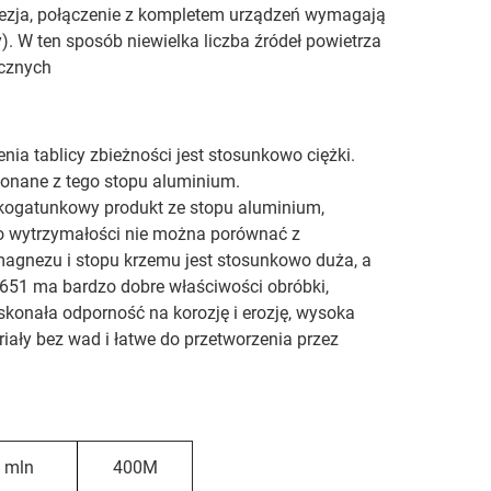
ohezja, połączenie z kompletem urządzeń wymagają
 W ten sposób niewielka liczba źródeł powietrza
ycznych
ia tablicy zbieżności jest stosunkowo ciężki.
konane z tego stopu aluminium.
okogatunkowy produkt ze stopu aluminium,
go wytrzymałości nie można porównać z
agnezu i stopu krzemu jest stosunkowo duża, a
t651 ma bardzo dobre właściwości obróbki,
konała odporność na korozję i erozję, wysoka
ały bez wad i łatwe do przetworzenia przez
 mln
400M