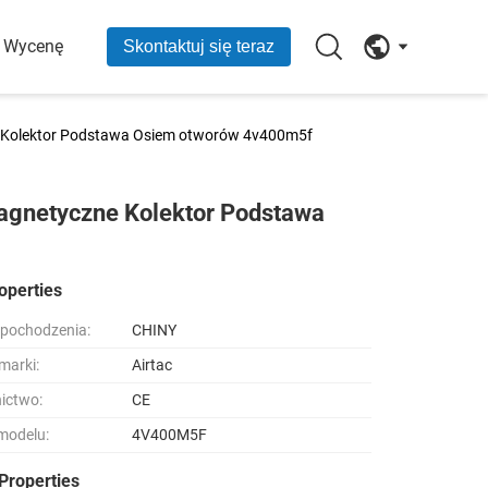
O Wycenę
Skontaktuj się teraz
e Kolektor Podstawa Osiem otworów 4v400m5f
magnetyczne Kolektor Podstawa
operties
 pochodzenia:
CHINY
marki:
Airtac
ictwo:
CE
modelu:
4V400M5F
Properties