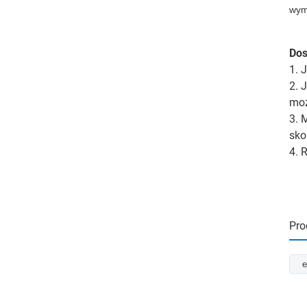
wyma
Do
1. 
2. 
moż
3. 
sko
4. 
Pro
e