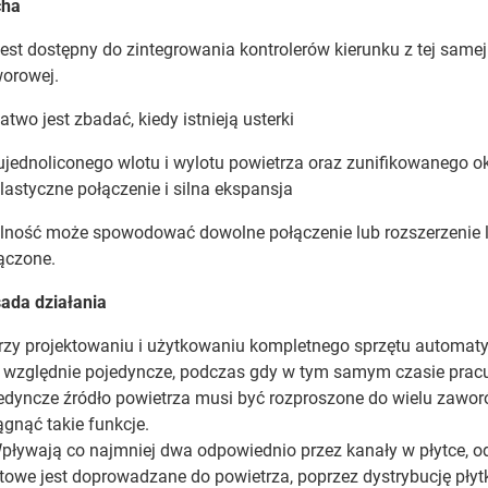
cha
Jest dostępny do zintegrowania kontrolerów kierunku z tej samej 
orowej.
Łatwo jest zbadać, kiedy istnieją usterki
ujednoliconego wlotu i wylotu powietrza oraz zunifikowanego o
Elastyczne połączenie i silna ekspansja
lność może spowodować dowolne połączenie lub rozszerzenie li
ączone.
ada działania
rzy projektowaniu i użytkowaniu kompletnego sprzętu automatyki
t względnie pojedyncze, podczas gdy w tym samym czasie prac
edyncze źródło powietrza musi być rozproszone do wielu zawor
ągnąć takie funkcje.
pływają co najmniej dwa odpowiednio przez kanały w płytce, od
towe jest doprowadzane do powietrza, poprzez dystrybucję płyt