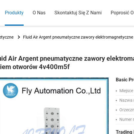
Produkty
O Nas
Skontaktuj Się Z Nami
Poprosić 
etyczne
Fluid Air Argent pneumatyczne zawory elektromagnetyczn
uid Air Argent pneumatyczne zawory elektro
iem otworów 4v400m5f
Basic Pr
Miejsce
Nazwa 
Orzeczn
Numer 
Trading 