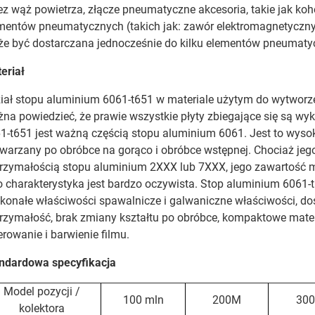
ez wąż powietrza, złącze pneumatyczne akcesoria, takie jak k
mentów pneumatycznych (takich jak: zawór elektromagnetyczny).
e być dostarczana jednocześnie do kilku elementów pneumat
eriał
iał stopu aluminium 6061-t651 w materiale użytym do wytworzen
na powiedzieć, że prawie wszystkie płyty zbiegające się są wy
1-t651 jest ważną częścią stopu aluminium 6061. Jest to wys
warzany po obróbce na gorąco i obróbce wstępnej. Chociaż je
rzymałością stopu aluminium 2XXX lub 7XXX, jego zawartość m
o charakterystyka jest bardzo oczywista. Stop aluminium 6061-
konałe właściwości spawalnicze i galwaniczne właściwości, dos
rzymałość, brak zmiany kształtu po obróbce, kompaktowe materi
erowanie i barwienie filmu.
ndardowa specyfikacja
Model pozycji /
100 mln
200M
300
kolektora