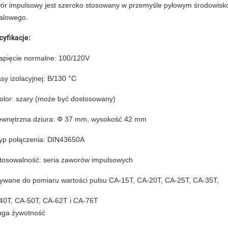
ór impulsowy jest szeroko stosowany w przemyśle pyłowym środowiskowym
alowego.
cyfikacje:
napięcie normalne: 100/120V
sy izolacyjnej: B/130 °C
Kolor: szary (może być dostosowany)
wnętrzna dziura: Φ 37 mm, wysokość 42 mm
Typ połączenia: DIN43650A
Stosowalność: seria zaworów impulsowych
ywane do pomiaru wartości pulsu CA-15T, CA-20T, CA-25T, CA-35T,
40T, CA-50T, CA-62T i CA-76T
uga żywotność