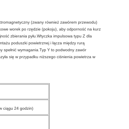
ektromagnetyczny (zwany również zawórem przewodu)
skowe worek po rzędzie (pokoju), aby odporność na kurz
ność zbierania pyłu.Wtyczka impulsowa typu Z dla
ażu poduszki powietrznej i łącza między rurą
aby spełnić wymagania.Typ Y to podwodny zawór
zyła się w przypadku niższego ciśnienia powietrza w
w ciągu 24 godzin)