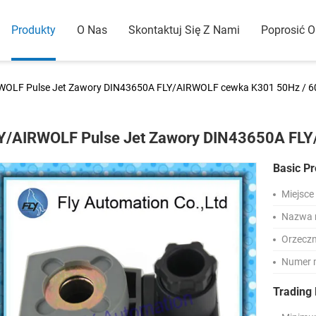
Produkty
O Nas
Skontaktuj Się Z Nami
Poprosić 
WOLF Pulse Jet Zawory DIN43650A FLY/AIRWOLF cewka K301 50Hz / 
Y/AIRWOLF Pulse Jet Zawory DIN43650A FL
Basic Pr
Miejsce
Nazwa 
Orzeczn
Numer 
Trading 