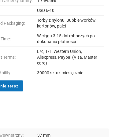
 Order Quantity:
1 kawałek
USD 6-10
Torby z nylonu, Bubble worków,
d Packaging:
kartonów, palet
W ciągu 3-15 dni roboczych po
 Time:
dokonaniu płatności
L/c, T/T, Western Union,
t Terms:
Aliexpress, Paypal (Visa, Master
card)
bility:
30000 sztuk miesięcznie
nie teraz
wewnętrzny:
37 mm