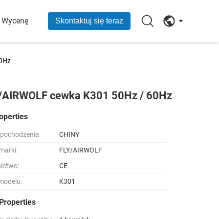
O Wycenę
Skontaktuj się teraz
60Hz
Y/AIRWOLF cewka K301 50Hz / 60Hz
operties
 pochodzenia:
CHINY
marki:
FLY/AIRWOLF
ictwo:
CE
modelu:
K301
Properties