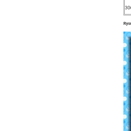
30
Rys