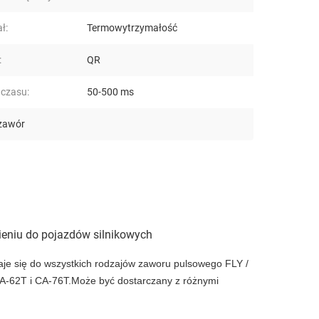
ł:
Termowytrzymałość
:
QR
 czasu:
50-500 ms
 zawór
eniu do pojazdów silnikowych
aje się do wszystkich rodzajów zaworu pulsowego FLY /
A-62T i CA-76T.Może być dostarczany z różnymi