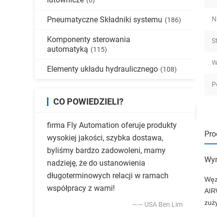
(6)
Pneumatyczne Składniki systemu
N
(186)
Komponenty sterowania
S
automatyką
(115)
W
Elementy układu hydraulicznego
(108)
P
CO POWIEDZIELI?
firma Fly Automation oferuje produkty
Pro
wysokiej jakości, szybka dostawa,
byliśmy bardzo zadowoleni, mamy
Wym
nadzieję, że do ustanowienia
długoterminowych relacji w ramach
Węz
współpracy z wami!
AIR
zuż
—— USA Ben Lim