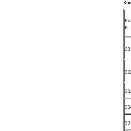
Kod
Ko
K-
30
30
30
30
30