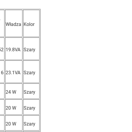
.
Władza
Kolor
52
19.8VA
Szary
16
23.1VA
Szary
24 W
Szary
20 W
Szary
20 W
Szary