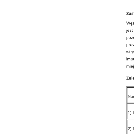
Zas
Węz
jes
poz
pra
wtr
imp
miej
Zal
Na
1) 
2) 