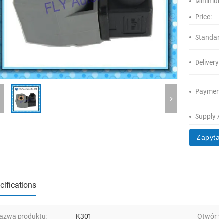
Minimum
Price:
Standar
Delivery
Paymen
Supply A
Zapyta
cifications
azwa produktu:
K301
Otwór 