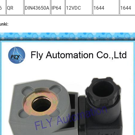
6
QR
DIN43650A
IP64
12VDC
1644
1644
unki: