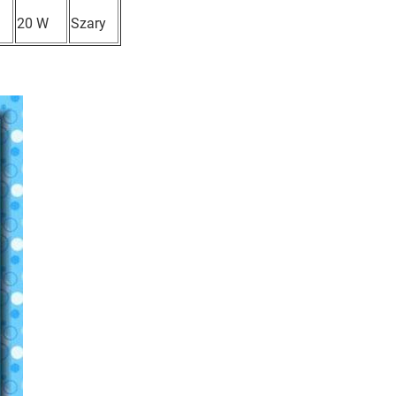
20 W
Szary