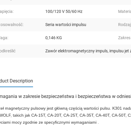
apięcia:
100/120 V 50/60 Hz
Materia
tosowalność:
Seria wartości impulsu
Rodzaj
aga:
0,146 KG
Zakres
odkreślić
Zawór elektromagnetyczny impuls
,
impulsu jet
duct Description
agania w zakresie bezpieczeństwa i bezpieczeństwa w odniesi
eł magnetyczny pulsowy jest główną częścią wartości pulsu. K301 nad
WOLF, takich jak CA-15T, CA-20T, CA-25T, CA-35T, CA-40T, CA-50T, C
yciami mocy zgodnie ze specyficznymi wymaganiami .