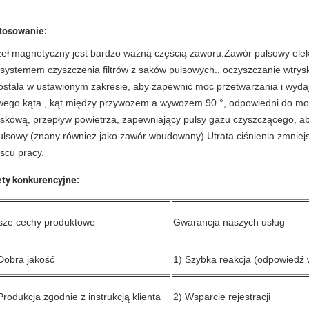
tosowanie:
eł magnetyczny jest bardzo ważną częścią zaworu.Zawór pulsowy el
t systemem czyszczenia filtrów z saków pulsowych., oczyszczanie wtry
ostała w ustawionym zakresie, aby zapewnić moc przetwarzania i wydaj
wego kąta., kąt między przywozem a wywozem 90 °, odpowiedni do mont
yskową, przepływ powietrza, zapewniający pulsy gazu czyszczącego, 
ulsowy (znany również jako zawór wbudowany) Utrata ciśnienia zmniejs
scu pracy.
ety konkurencyjne:
sze cechy produktowe
Gwarancja naszych usług
Dobra jakość
1) Szybka reakcja (odpowiedź 
Produkcja zgodnie z instrukcją klienta
2) Wsparcie rejestracji