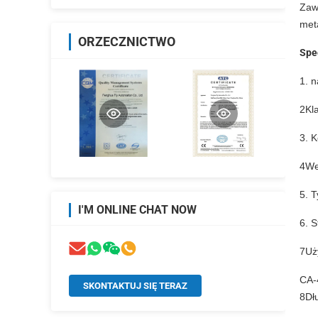
Zaw
met
ORZECZNICTWO
Spe
1. 
2Kla
3. 
4We
5. 
I'M ONLINE CHAT NOW
6. 
7Uż
CA-
SKONTAKTUJ SIĘ TERAZ
8Dł