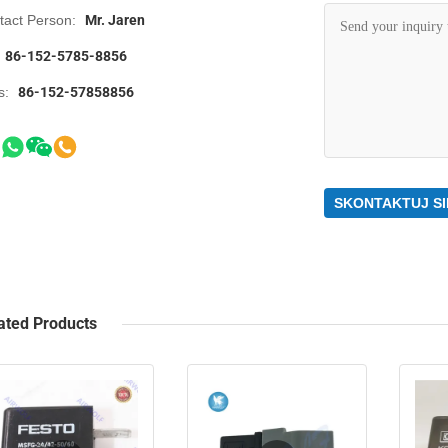
tact Person:
Mr. Jaren
86-152-5785-8856
s:
86-152-57858856
SKONTAKTUJ SI
ated Products