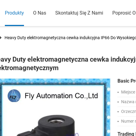
Produkty
O Nas
Skontaktuj Się Z Nami
Poprosić 
Heavy Duty elektromagnetyczna cewka indukcyjna IP66 Do Wysokie
avy Duty elektromagnetyczna cewka indukcy
ektromagnetycznym
Basic Pr
Miejsce
Nazwa 
Orzeczn
Numer 
Trading 