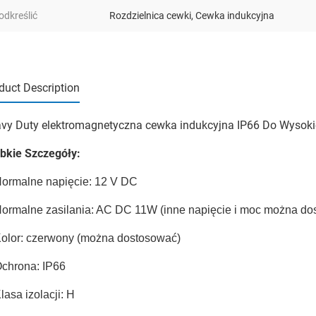
odkreślić
Rozdzielnica cewki
,
Cewka indukcyjna
duct Description
vy Duty elektromagnetyczna cewka indukcyjna IP66 Do Wyso
bkie Szczegóły:
Normalne napięcie: 12 V DC
Normalne zasilania: AC DC 11W (inne napięcie i moc można do
Kolor: czerwony (można dostosować)
Ochrona: IP66
Klasa izolacji: H