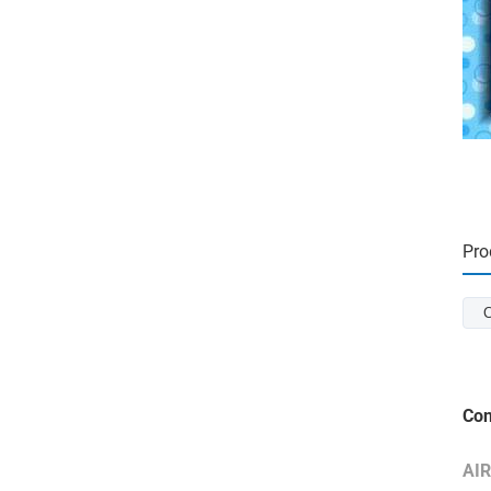
Pro
C
Con
AI