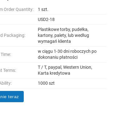
 Order Quantity:
1 szt.
USD2-18
Plastikowe torby, pudełka,
d Packaging:
kartony, palety, lub według
wymagań klienta
w ciągu 1-30 dni roboczych po
 Time:
dokonaniu płatności
T / T, paypal, Western Union,
t Terms:
Karta kredytowa
bility:
1000 szt
nie teraz