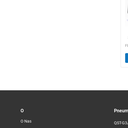
5
O
Pneuma
O Nas
QST-G3/