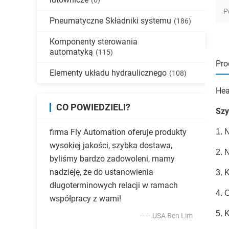
(6)
P
Pneumatyczne Składniki systemu
(186)
Komponenty sterowania
automatyką
(115)
Pro
Elementy układu hydraulicznego
(108)
Hea
CO POWIEDZIELI?
Szy
firma Fly Automation oferuje produkty
1. 
wysokiej jakości, szybka dostawa,
2. 
byliśmy bardzo zadowoleni, mamy
nadzieję, że do ustanowienia
3. 
długoterminowych relacji w ramach
4. 
współpracy z wami!
5. 
—— USA Ben Lim