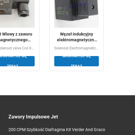
 Wlewy z zaworu
Węzeł indukcyjny
agnetycznego
elektromagnetyczny
50310 DC24V 11W
400425-142, 400425-
GSR Solenoid valve Coil K0150310 DC24V 11W Ordering...
Solenoid Electromagnetic Induction Coil 400425205,...
117
KONTAKTUJ SIĘ
SKONTAKTUJ SIĘ
TERAZ
TERAZ
Zawory Impulsowe Jet
200 CPM Szybkość Diafragma Kit Verder And Graco