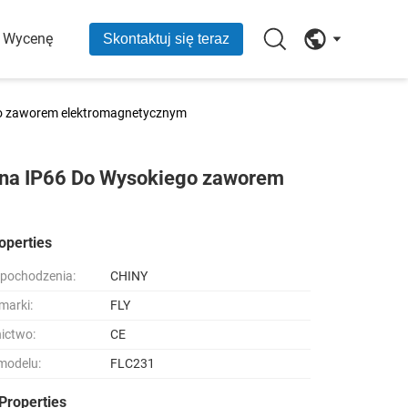
O Wycenę
Skontaktuj się teraz
go zaworem elektromagnetycznym
jna IP66 Do Wysokiego zaworem
operties
 pochodzenia:
CHINY
marki:
FLY
ictwo:
CE
modelu:
FLC231
Properties