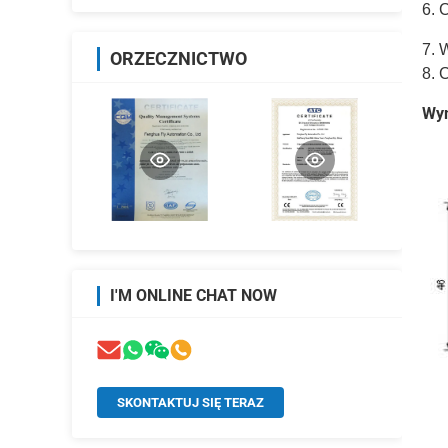
6. 
7. 
ORZECZNICTWO
8. 
Wym
I'M ONLINE CHAT NOW
SKONTAKTUJ SIĘ TERAZ