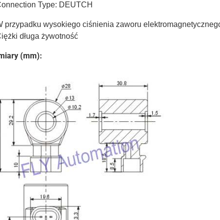
Connection Type: DEUTCH
W przypadku wysokiego ciśnienia zaworu elektromagnetyczneg
Ciężki długa żywotność
iary (mm):