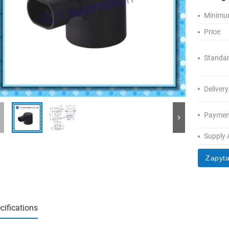
Minimum
Price:
Standar
Delivery
Paymen
Supply A
Zapyta
cifications