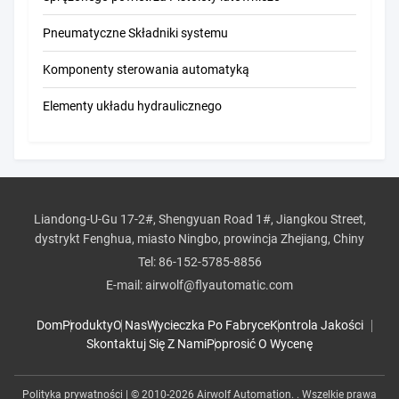
Pneumatyczne Składniki systemu
Komponenty sterowania automatyką
Elementy układu hydraulicznego
Liandong-U-Gu 17-2#, Shengyuan Road 1#, Jiangkou Street,
dystrykt Fenghua, miasto Ningbo, prowincja Zhejiang, Chiny
Tel:
86-152-5785-8856
E-mail:
airwolf@flyautomatic.com
Dom
Produkty
O Nas
Wycieczka Po Fabryce
Kontrola Jakości
Skontaktuj Się Z Nami
Poprosić O Wycenę
Polityka prywatności
| © 2010-2026 Airwolf Automation. . Wszelkie prawa