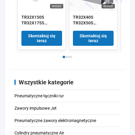
WIDEO
WIDEO
TR32X150S
TR32X40S
AirT
TR32X175S
TR32X50S
TR32
TR32X200S Seria TR
TR32X60S
TR32
AirTAC Dwukrotnie
TR32X70S TR Series
TR32
Skontaktuj się
Skontaktuj się
Sk
działający cylinder
AirTAC Dwukrotnie
Dwuk
teraz
teraz
dwustronny
działający cylinder
dział
dwustronny
dwus
Wszystkie kategorie
Pneumatyczne łączniki rur
Zawory impulsowe Jet
Pneumatyczne zawory elektromagnetyczne
Cylindry pneumatyczne Air