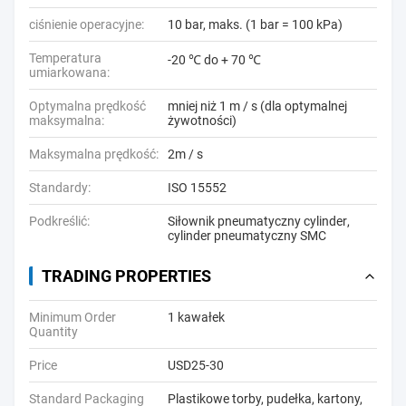
ciśnienie operacyjne:
10 bar, maks. (1 bar = 100 kPa)
Temperatura
-20 ℃ do + 70 ℃
umiarkowana:
Optymalna prędkość
mniej niż 1 m / s (dla optymalnej
maksymalna:
żywotności)
Maksymalna prędkość:
2m / s
Standardy:
ISO 15552
Podkreślić:
Siłownik pneumatyczny cylinder
,
cylinder pneumatyczny SMC
TRADING PROPERTIES
Minimum Order
1 kawałek
Quantity
Price
USD25-30
Standard Packaging
Plastikowe torby, pudełka, kartony,